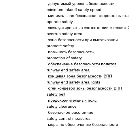
допустимый
уровень
безопасности
minimum
takeoff
safety
speed
минимальная
безопасная
скорость
взлета
operate
safety
эксплуатировать
в
соответствии
с
технико
overrun
safety
area
зона
безопасности
при
выкатывании
promote
safety
повышать
безопасность
promotion
of
safety
обеспечение
безопасности
полетов
runway
end
safety
area
концевая
зона
безопасности
ВПП
runway
end
safety
area
lights
огни
концевой
зоны
безопасности
ВПП
safety
belt
предохранительный
пояс
safety
clearance
безопасное
расстояние
safety
control
measures
меры
по
обеспечению
безопасности