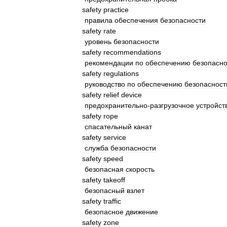
safety
practice
правила
обеспечения
безопасности
safety
rate
уровень
безопасности
safety
recommendations
рекомендации
по
обеспечению
безопасно
safety
regulations
руководство
по
обеспечению
безопасност
safety
relief
device
предохранительно
-
разгрузочное
устройст
safety
rope
спасательный
канат
safety
service
служба
безопасности
safety
speed
безопасная
скорость
safety
takeoff
безопасный
взлет
safety
traffic
безопасное
движение
safety
zone