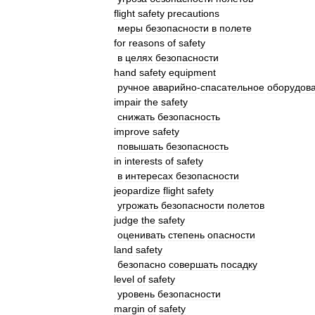
flight
safety
precautions
меры
безопасности
в
полете
for
reasons
of
safety
в
целях
безопасности
hand
safety
equipment
ручное
аварийно
-
спасательное
оборудов
impair
the
safety
снижать
безопасность
improve
safety
повышать
безопасность
in
interests
of
safety
в
интересах
безопасности
jeopardize
flight
safety
угрожать
безопасности
полетов
judge
the
safety
оценивать
степень
опасности
land
safety
безопасно
совершать
посадку
level
of
safety
уровень
безопасности
margin
of
safety