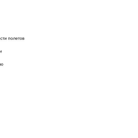
сти
полетов
и
во