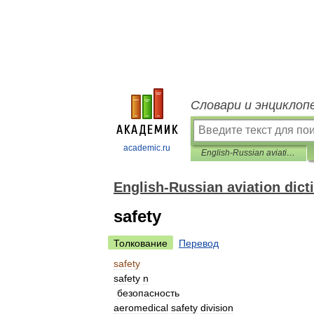
Словари и энциклоп
academic.ru
English-Russian aviation dictionary
English-Russian aviation dict
safety
Толкование
Перевод
safety
safety
n
безопасность
aeromedical
safety
division