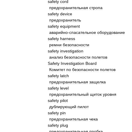
safety
cord
предохранительная
стропа
safety
device
предохранитель
safety
equipment
аварийно
-
спасательное
оборудование
safety
harness
ремни
безопасности
safety
investigation
анализ
безопасности
полетов
Safety
Investigation
Board
Комитет
по
безопасности
полетов
safety
latch
предохранительная
защелка
safety
level
предохранительный
щиток
уровня
safety
pilot
дублирующий
пилот
safety
pin
предохранительная
чека
safety
plug
предохранительная
пробка