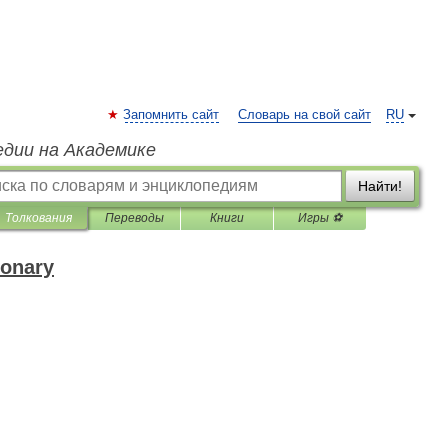
Запомнить сайт
Словарь на свой сайт
RU
едии на Академике
Найти!
Толкования
Переводы
Книги
Игры ⚽
ionary