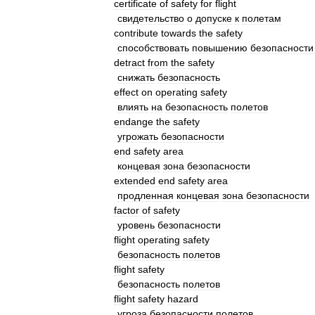
certificate
of
safety
for
flight
свидетельство
о
допуске
к
полетам
contribute
towards
the
safety
способствовать
повышению
безопасности
detract
from
the
safety
снижать
безопасность
effect
on
operating
safety
влиять
на
безопасность
полетов
endange
the
safety
угрожать
безопасности
end
safety
area
концевая
зона
безопасности
extended
end
safety
area
продленная
концевая
зона
безопасности
factor
of
safety
уровень
безопасности
flight
operating
safety
безопасность
полетов
flight
safety
безопасность
полетов
flight
safety
hazard
угроза
безопасности
полетов