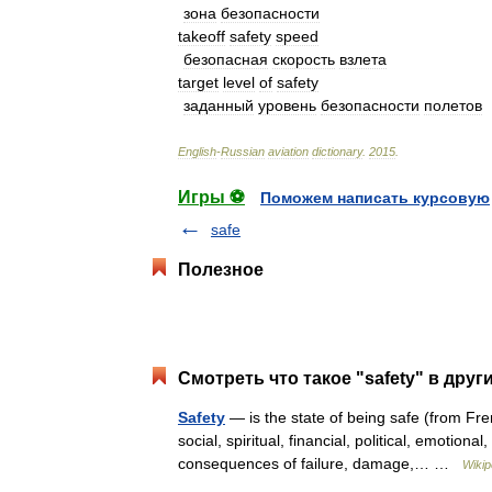
зона
безопасности
takeoff
safety
speed
безопасная
скорость
взлета
target
level
of
safety
заданный
уровень
безопасности
полетов
English
-
Russian
aviation
dictionary
.
2015
.
Игры ⚽
Поможем написать курсовую
safe
Полезное
Смотреть что такое "safety" в друг
Safety
— is the state of being safe (from Fren
social, spiritual, financial, political, emotion
consequences of failure, damage,… …
Wikip