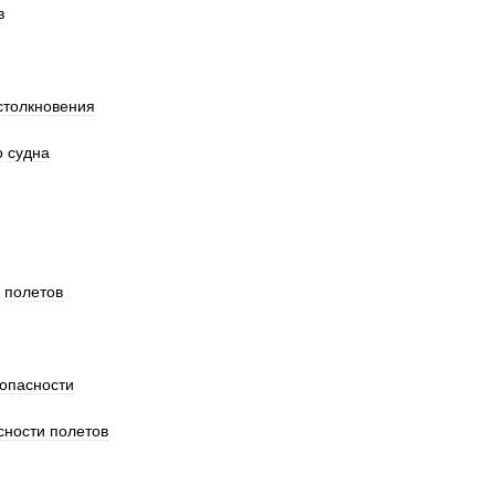
в
столкновения
о
судна
полетов
опасности
сности
полетов