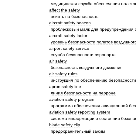
медицинская
служба
обеспечения
полето
affect
the
safety
влиять
на
безопасность
aircraft
safety
beacon
проблесковый
маяк
для
предупреждения
aircraft
safety
factor
уровень
безопасности
полетов
воздушног
airport
safety
service
служба
безопасности
аэропорта
air
safety
безопасность
воздушного
движения
air
safety
rules
инструкция
по
обеспечению
безопасности
apron
safety
line
линия
безопасности
на
перроне
aviation
safety
program
программа
обеспечения
авиационной
без
aviation
safety
reporting
system
система
информации
о
состоянии
безопа
blade
safety
clip
предохранительный
зажим